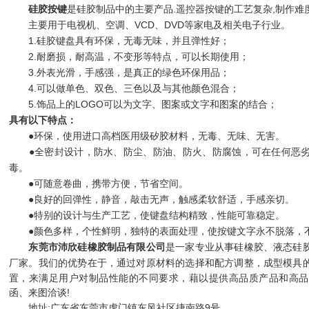
硅胶按键
是硅胶制品中的主要产品.遥控器按键的工艺复杂,制作难
主要用于电视机、空调、VCD、DVD等家电及相关电子行业。
1.硅胶键盘具有环保，无毒无味，并且弹性好；
2.耐磨损，耐高温，不变形等特点，可以长期使用；
3.外表光滑，手感强，是真正的绿色环保用品；
4.可以做单色、双色、三色以及与其他颜色混合；
5.饰品上的LOGO可以为文字、图案或文字和图案的结合；
具有以下特点：
●环保，使用进口高档医用级矽胶材料，无毒、无味、无害。
●全密封设计，防水、防尘、防油、防火、防腐蚀，可在任何恶劣
毒。
●可随意卷曲，携带方便，节省空间。
●良好的回弹性，静音，敲击无声，触感柔软舒适，手感亲切。
●特别的设计与生产工艺，使键盘结构精致，性能可靠稳定。
●颜色多样，个性鲜明，独特的表面处理，使按键文字永不脱落，
东莞市沛欣硅橡胶制品有限公司
是一家专业从事硅橡胶、液态硅
厂家。
我们的优势在于，通过对原材料的选择和配方调整，成型模具
置，来满足用户对制品性能的不同要求，藉以提供高品质产品和高品
函、来图洽谈!
地址:广东省东莞市虎门镇东风社区捷南路9号