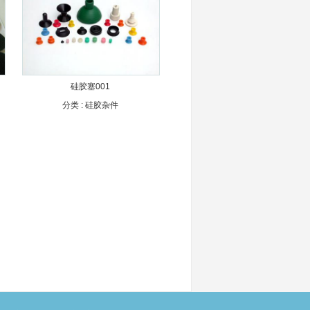
硅胶塞001
分类 :
硅胶杂件