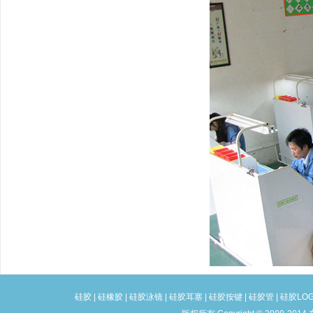
硅胶
|
硅橡胶
|
硅胶泳镜
|
硅胶耳塞
|
硅胶按键
|
硅胶管
|
硅胶LO