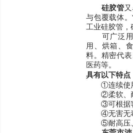
硅胶管
又
与包覆载体。
工业硅胶管，
可广泛用于
用、烘箱、
料。精密代表
医药等。
具有以下特点
①连续使用温
②柔软、
③可根据
④无害无
⑤耐高压
东莞市沛