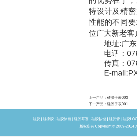
的优势在于，
特设计及精密
性能的不同要
位广大新老客
地址:广东省
电话：0769-
传真：0769-
E-mail:PX
上一产品
：
硅胶手表003
下一产品
：
硅胶手表001
硅胶
|
硅橡胶
|
硅胶泳镜
|
硅胶耳塞
|
硅胶按键
|
硅胶管
|
硅胶LO
版权所有 Copyright © 2009