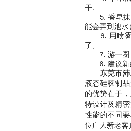
干。
5. 香皂抹
能会弄到池水
6. 用喷
了。
7. 游一圈
8. 建议新
东莞市沛
液态硅胶制品
的优势在于，
特设计及精密
性能的不同要
位广大新老客